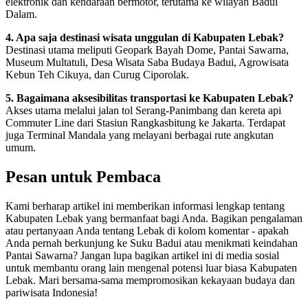
elektronik dan kendaraan bermotor, terutama ke wilayah Badui
Dalam.
4. Apa saja destinasi wisata unggulan di Kabupaten Lebak?
Destinasi utama meliputi Geopark Bayah Dome, Pantai Sawarna,
Museum Multatuli, Desa Wisata Saba Budaya Badui, Agrowisata
Kebun Teh Cikuya, dan Curug Ciporolak.
5. Bagaimana aksesibilitas transportasi ke Kabupaten Lebak?
Akses utama melalui jalan tol Serang-Panimbang dan kereta api
Commuter Line dari Stasiun Rangkasbitung ke Jakarta. Terdapat
juga Terminal Mandala yang melayani berbagai rute angkutan
umum.
Pesan untuk Pembaca
Kami berharap artikel ini memberikan informasi lengkap tentang
Kabupaten Lebak yang bermanfaat bagi Anda. Bagikan pengalaman
atau pertanyaan Anda tentang Lebak di kolom komentar - apakah
Anda pernah berkunjung ke Suku Badui atau menikmati keindahan
Pantai Sawarna? Jangan lupa bagikan artikel ini di media sosial
untuk membantu orang lain mengenal potensi luar biasa Kabupaten
Lebak. Mari bersama-sama mempromosikan kekayaan budaya dan
pariwisata Indonesia!