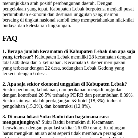
menunjukkan arah positif pembangunan daerah. Dengan
pengelolaan yang tepat, Kabupaten Lebak berpotensi menjadi pusat
pertumbuhan ekonomi dan destinasi unggulan yang mampu
bersaing di tingkat nasional sambil tetap mempertahankan nilai-nilai
budaya dan kelestarian lingkungan.
FAQ
1. Berapa jumlah kecamatan di Kabupaten Lebak dan apa saja
yang terbesar?
Kabupaten Lebak memiliki 28 kecamatan dengan
total 340 desa dan 5 kelurahan. Kecamatan Cibeber merupakan
yang terbesar dengan 22 desa, sedangkan Lebak Gedong yang
terkecil dengan 6 desa.
2. Apa saja sektor ekonomi unggulan di Kabupaten Lebak?
Sektor pertanian, kehutanan, dan perikanan menjadi unggulan
dengan kontribusi 26,5% terhadap PDRB dan pertumbuhan 8,39%.
Sektor lainnya adalah perdagangan \& hotel (18,3%), industri
pengolahan (15,2%), dan konstruksi (12,8%).
3. Di mana lokasi Suku Badui dan bagaimana cara
mengunjunginya?
Suku Badui bermukim di Kecamatan
Leuwidamar dengan populasi sekitar 26.000 orang. Kunjungan
harus mengikuti aturan adat seperti tidak membawa perangkat