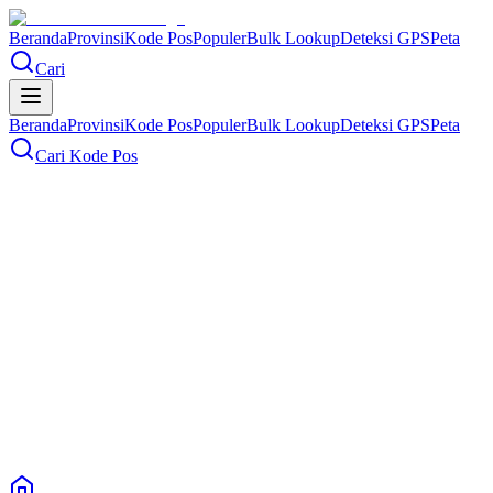
Beranda
Provinsi
Kode Pos
Populer
Bulk Lookup
Deteksi GPS
Peta
Cari
Beranda
Provinsi
Kode Pos
Populer
Bulk Lookup
Deteksi GPS
Peta
Cari Kode Pos