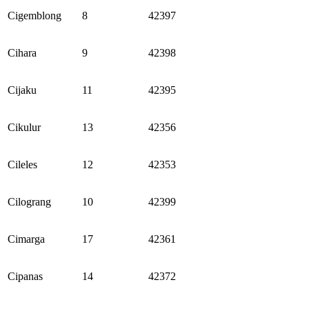
Cigemblong
8
42397
Cihara
9
42398
Cijaku
11
42395
Cikulur
13
42356
Cileles
12
42353
Cilograng
10
42399
Cimarga
17
42361
Cipanas
14
42372