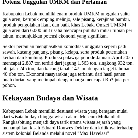
Potensi Unggulan UMKM dan Pertanian
Kabupaten Lebak memiliki enam produk UMKM unggulan yaitu
gula aren, kerupuk emping melinjo, sale pisang, kerajinan bambu,
produk pengolahan ikan, dan batik khas Lebak. Omzet UMKM
gula aren dari 6.000 unit usaha mencapai puluhan miliar rupiah per
tahun, menunjukkan potensi ekonomi yang signifikan.
Sektor pertanian menghasilkan komoditas unggulan seperti padi
sawah, kacang panjang, pisang, kelapa, serta produk peternakan
kerbau dan kambing. Produksi palawija periode Januari-April 2025
mencapai 2.887 ton terdiri dari jagung 1.563 ton, singkong 932 ton,
ubi jalar 245 ton, dan kacang tanah 147 ton dengan target tahunan
40 ribu ton. Ekonomi masyarakat juga terbantu dari hasil panen
buah durian yang melimpah dengan harga mencapai Rp3 juta per
pohon.
Kekayaan Budaya dan Wisata
Kabupaten Lebak memiliki destinasi wisata yang beragam mulai
dari wisata budaya hingga wisata alam. Museum Multatuli di
Rangkasbitung menjadi daya tarik utama wisata sejarah yang
menampilkan kisah Eduard Douwes Dekker dan kritiknya terhadap
sistem kolonial Belanda melalui novel "Max Havelaar".