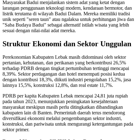
Masyarakat Badui menjalankan sistem adat yang ketat dengan
larangan penggunaan teknologi modern, kendaraan bermotor, dan
listrik terutama di wilayah Badui Dalam. Mereka memiliki tradisi
unik seperti "seren taun" atau ngalaksa untuk perhitungan jiwa dan
"Saba Budaya Badui" sebagai alternatif istilah wisata yang lebih
sesuai dengan nilai-nilai adat mereka.
Struktur Ekonomi dan Sektor Unggulan
Perekonomian Kabupaten Lebak masih didominasi oleh sektor
pertanian, kehutanan, dan perikanan yang berkontribusi 26,5%
terhadap PDRB dengan tingkat pertumbuhan tertinggi mencapai
8,39%. Sektor perdagangan dan hotel menempati posisi kedua
dengan kontribusi 18,3%, diikuti industri pengolahan 15,2%, jasa
lainnya 15,5%, konstruksi 12,8%, dan real estate 11,7%.
PDRB per kapita Kabupaten Lebak mencapai 24,81 juta rupiah
pada tahun 2023, menunjukkan peningkatan kesejahteraan
masyarakat meskipun masih perlu ditingkatkan dibandingkan
kabupaten lain di Banten. Pemerintah daerah terus mendorong
diversifikasi ekonomi melalui pengembangan sektor industri,
konstruksi, dan pariwisata untuk mengurangi ketergantungan pada
sektor primer.