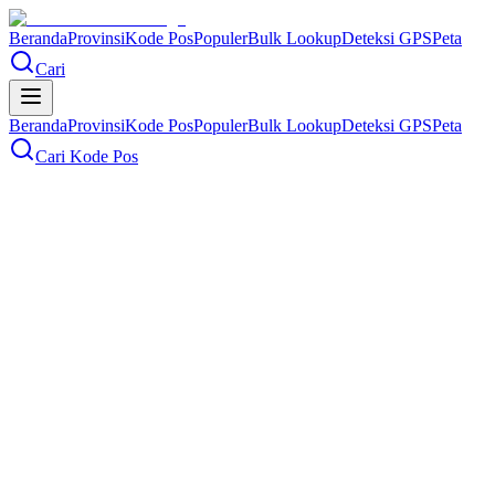
Beranda
Provinsi
Kode Pos
Populer
Bulk Lookup
Deteksi GPS
Peta
Cari
Beranda
Provinsi
Kode Pos
Populer
Bulk Lookup
Deteksi GPS
Peta
Cari Kode Pos