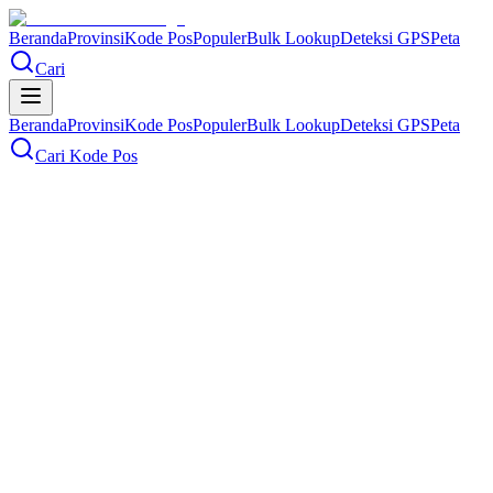
Beranda
Provinsi
Kode Pos
Populer
Bulk Lookup
Deteksi GPS
Peta
Cari
Beranda
Provinsi
Kode Pos
Populer
Bulk Lookup
Deteksi GPS
Peta
Cari Kode Pos