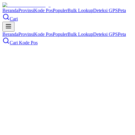
Beranda
Provinsi
Kode Pos
Populer
Bulk Lookup
Deteksi GPS
Peta
Cari
Beranda
Provinsi
Kode Pos
Populer
Bulk Lookup
Deteksi GPS
Peta
Cari Kode Pos