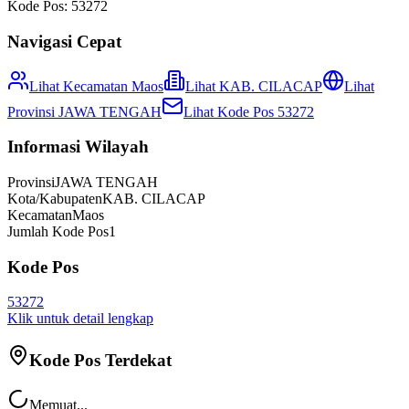
Kode Pos:
53272
Navigasi Cepat
Lihat Kecamatan
Maos
Lihat
KAB. CILACAP
Lihat
Provinsi
JAWA TENGAH
Lihat Kode Pos
53272
Informasi Wilayah
Provinsi
JAWA TENGAH
Kota/Kabupaten
KAB. CILACAP
Kecamatan
Maos
Jumlah Kode Pos
1
Kode Pos
53272
Klik untuk detail lengkap
Kode Pos Terdekat
Memuat...