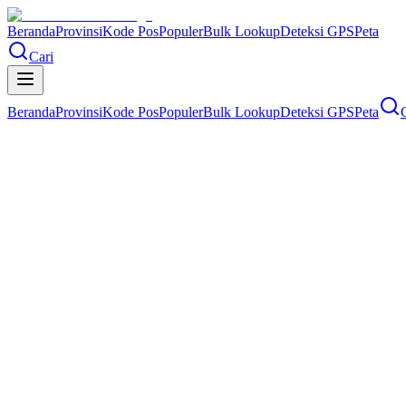
Beranda
Provinsi
Kode Pos
Populer
Bulk Lookup
Deteksi GPS
Peta
Cari
Beranda
Provinsi
Kode Pos
Populer
Bulk Lookup
Deteksi GPS
Peta