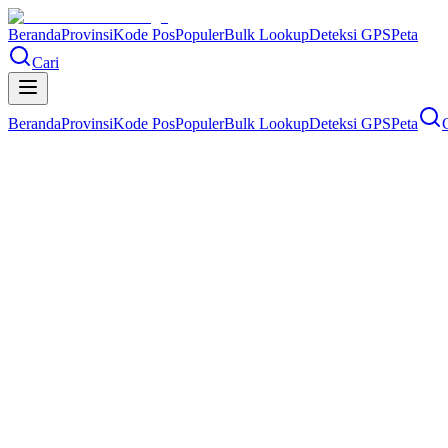
Beranda
Provinsi
Kode Pos
Populer
Bulk Lookup
Deteksi GPS
Peta
Cari
Beranda
Provinsi
Kode Pos
Populer
Bulk Lookup
Deteksi GPS
Peta