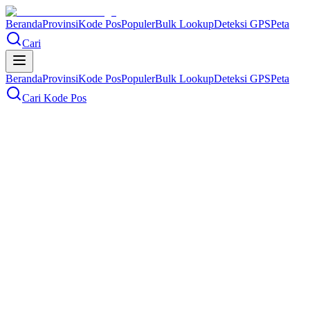
Beranda
Provinsi
Kode Pos
Populer
Bulk Lookup
Deteksi GPS
Peta
Cari
Beranda
Provinsi
Kode Pos
Populer
Bulk Lookup
Deteksi GPS
Peta
Cari Kode Pos