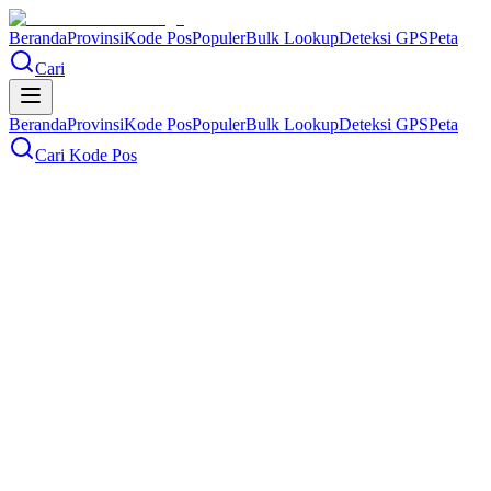
Beranda
Provinsi
Kode Pos
Populer
Bulk Lookup
Deteksi GPS
Peta
Cari
Beranda
Provinsi
Kode Pos
Populer
Bulk Lookup
Deteksi GPS
Peta
Cari Kode Pos