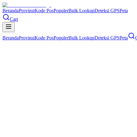
Beranda
Provinsi
Kode Pos
Populer
Bulk Lookup
Deteksi GPS
Peta
Cari
Beranda
Provinsi
Kode Pos
Populer
Bulk Lookup
Deteksi GPS
Peta