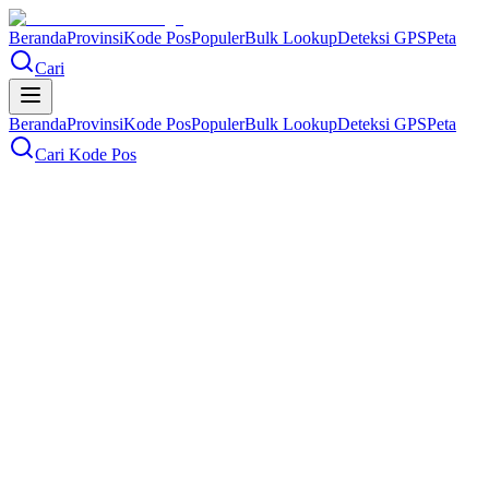
Beranda
Provinsi
Kode Pos
Populer
Bulk Lookup
Deteksi GPS
Peta
Cari
Beranda
Provinsi
Kode Pos
Populer
Bulk Lookup
Deteksi GPS
Peta
Cari Kode Pos