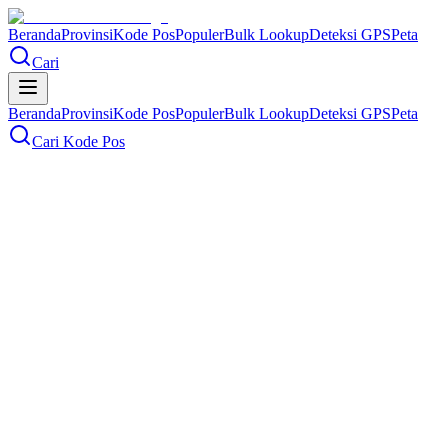
Beranda
Provinsi
Kode Pos
Populer
Bulk Lookup
Deteksi GPS
Peta
Cari
Beranda
Provinsi
Kode Pos
Populer
Bulk Lookup
Deteksi GPS
Peta
Cari Kode Pos