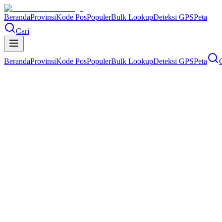
Beranda
Provinsi
Kode Pos
Populer
Bulk Lookup
Deteksi GPS
Peta
Cari
Beranda
Provinsi
Kode Pos
Populer
Bulk Lookup
Deteksi GPS
Peta