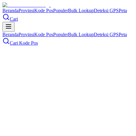
Beranda
Provinsi
Kode Pos
Populer
Bulk Lookup
Deteksi GPS
Peta
Cari
Beranda
Provinsi
Kode Pos
Populer
Bulk Lookup
Deteksi GPS
Peta
Cari Kode Pos