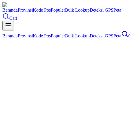
Beranda
Provinsi
Kode Pos
Populer
Bulk Lookup
Deteksi GPS
Peta
Cari
Beranda
Provinsi
Kode Pos
Populer
Bulk Lookup
Deteksi GPS
Peta