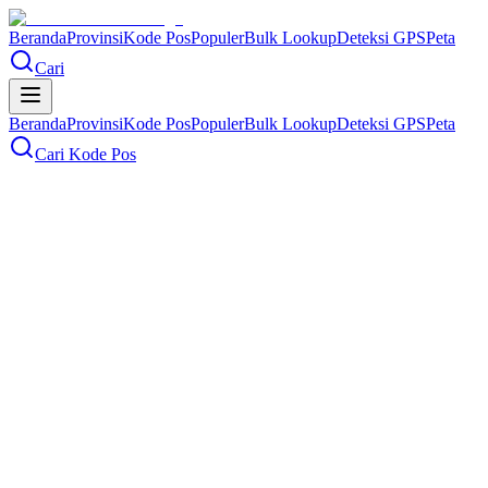
Beranda
Provinsi
Kode Pos
Populer
Bulk Lookup
Deteksi GPS
Peta
Cari
Beranda
Provinsi
Kode Pos
Populer
Bulk Lookup
Deteksi GPS
Peta
Cari Kode Pos