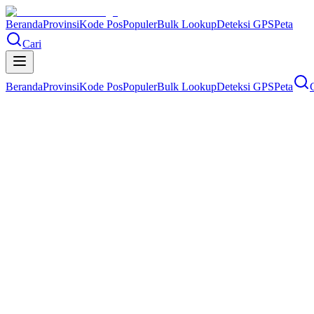
Beranda
Provinsi
Kode Pos
Populer
Bulk Lookup
Deteksi GPS
Peta
Cari
Beranda
Provinsi
Kode Pos
Populer
Bulk Lookup
Deteksi GPS
Peta