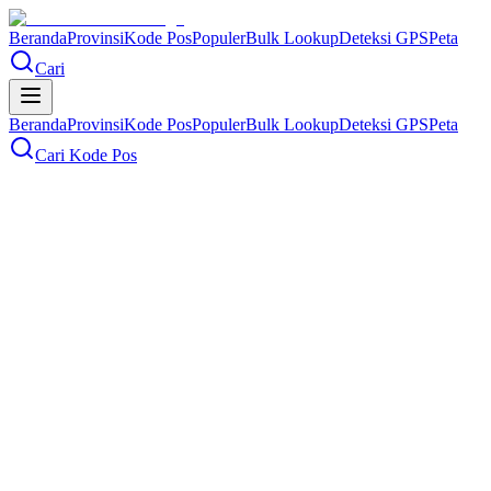
Beranda
Provinsi
Kode Pos
Populer
Bulk Lookup
Deteksi GPS
Peta
Cari
Beranda
Provinsi
Kode Pos
Populer
Bulk Lookup
Deteksi GPS
Peta
Cari Kode Pos