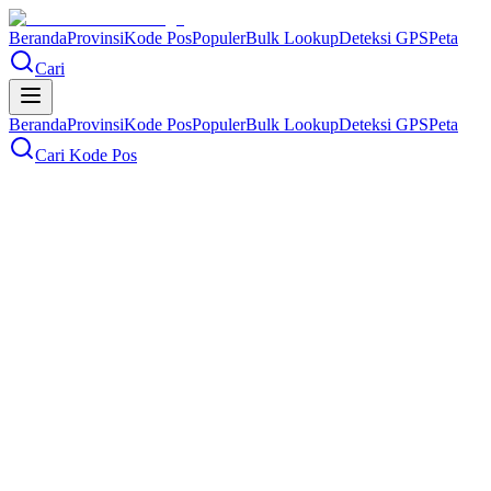
Beranda
Provinsi
Kode Pos
Populer
Bulk Lookup
Deteksi GPS
Peta
Cari
Beranda
Provinsi
Kode Pos
Populer
Bulk Lookup
Deteksi GPS
Peta
Cari Kode Pos