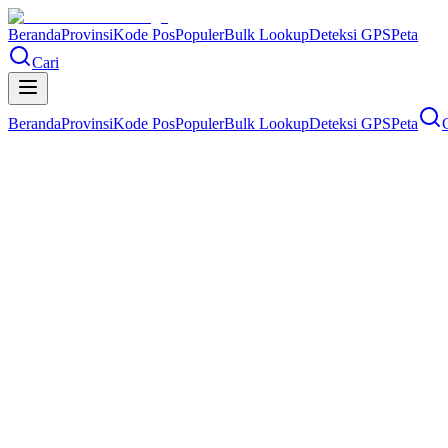
Beranda
Provinsi
Kode Pos
Populer
Bulk Lookup
Deteksi GPS
Peta
Cari
Beranda
Provinsi
Kode Pos
Populer
Bulk Lookup
Deteksi GPS
Peta