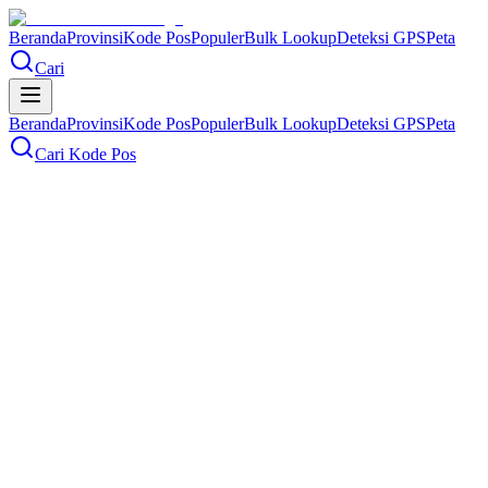
Beranda
Provinsi
Kode Pos
Populer
Bulk Lookup
Deteksi GPS
Peta
Cari
Beranda
Provinsi
Kode Pos
Populer
Bulk Lookup
Deteksi GPS
Peta
Cari Kode Pos