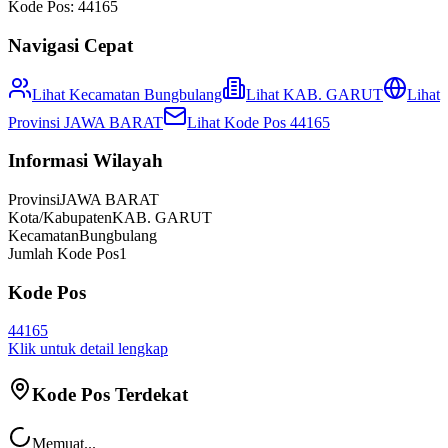
Kode Pos:
44165
Navigasi Cepat
Lihat Kecamatan
Bungbulang
Lihat
KAB. GARUT
Lihat
Provinsi
JAWA BARAT
Lihat Kode Pos
44165
Informasi Wilayah
Provinsi
JAWA BARAT
Kota/Kabupaten
KAB. GARUT
Kecamatan
Bungbulang
Jumlah Kode Pos
1
Kode Pos
44165
Klik untuk detail lengkap
Kode Pos Terdekat
Memuat...