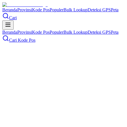
Beranda
Provinsi
Kode Pos
Populer
Bulk Lookup
Deteksi GPS
Peta
Cari
Beranda
Provinsi
Kode Pos
Populer
Bulk Lookup
Deteksi GPS
Peta
Cari Kode Pos