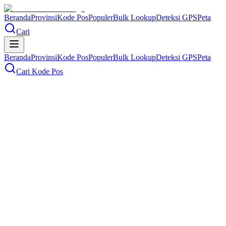
Beranda
Provinsi
Kode Pos
Populer
Bulk Lookup
Deteksi GPS
Peta
Cari
Beranda
Provinsi
Kode Pos
Populer
Bulk Lookup
Deteksi GPS
Peta
Cari Kode Pos