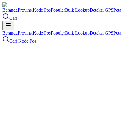
Beranda
Provinsi
Kode Pos
Populer
Bulk Lookup
Deteksi GPS
Peta
Cari
Beranda
Provinsi
Kode Pos
Populer
Bulk Lookup
Deteksi GPS
Peta
Cari Kode Pos