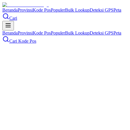
Beranda
Provinsi
Kode Pos
Populer
Bulk Lookup
Deteksi GPS
Peta
Cari
Beranda
Provinsi
Kode Pos
Populer
Bulk Lookup
Deteksi GPS
Peta
Cari Kode Pos