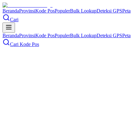
Beranda
Provinsi
Kode Pos
Populer
Bulk Lookup
Deteksi GPS
Peta
Cari
Beranda
Provinsi
Kode Pos
Populer
Bulk Lookup
Deteksi GPS
Peta
Cari Kode Pos