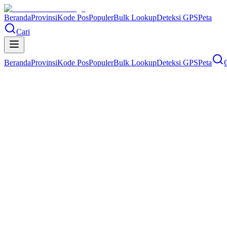
Beranda
Provinsi
Kode Pos
Populer
Bulk Lookup
Deteksi GPS
Peta
Cari
Beranda
Provinsi
Kode Pos
Populer
Bulk Lookup
Deteksi GPS
Peta