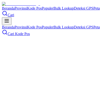
Beranda
Provinsi
Kode Pos
Populer
Bulk Lookup
Deteksi GPS
Peta
Cari
Beranda
Provinsi
Kode Pos
Populer
Bulk Lookup
Deteksi GPS
Peta
Cari Kode Pos