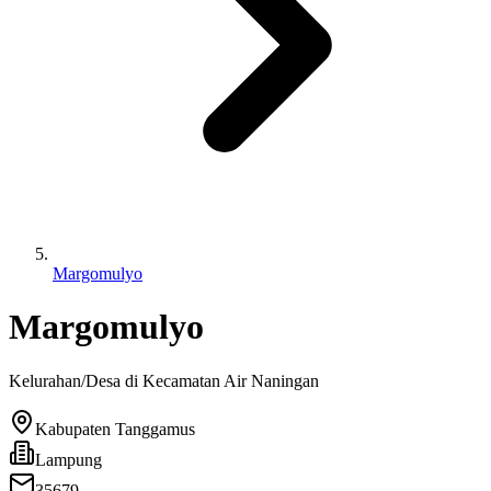
Margomulyo
Margomulyo
Kelurahan/Desa di Kecamatan
Air Naningan
Kabupaten Tanggamus
Lampung
35679