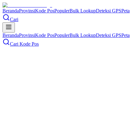
Beranda
Provinsi
Kode Pos
Populer
Bulk Lookup
Deteksi GPS
Peta
Cari
Beranda
Provinsi
Kode Pos
Populer
Bulk Lookup
Deteksi GPS
Peta
Cari Kode Pos