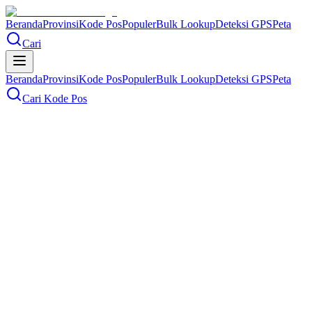
Beranda
Provinsi
Kode Pos
Populer
Bulk Lookup
Deteksi GPS
Peta
Cari
Beranda
Provinsi
Kode Pos
Populer
Bulk Lookup
Deteksi GPS
Peta
Cari Kode Pos