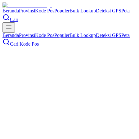
Beranda
Provinsi
Kode Pos
Populer
Bulk Lookup
Deteksi GPS
Peta
Cari
Beranda
Provinsi
Kode Pos
Populer
Bulk Lookup
Deteksi GPS
Peta
Cari Kode Pos