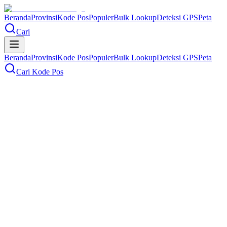
Beranda
Provinsi
Kode Pos
Populer
Bulk Lookup
Deteksi GPS
Peta
Cari
Beranda
Provinsi
Kode Pos
Populer
Bulk Lookup
Deteksi GPS
Peta
Cari Kode Pos