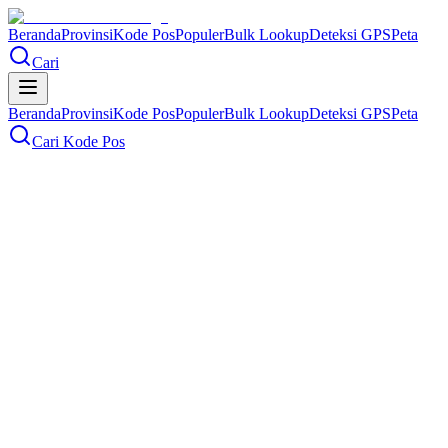
Beranda
Provinsi
Kode Pos
Populer
Bulk Lookup
Deteksi GPS
Peta
Cari
Beranda
Provinsi
Kode Pos
Populer
Bulk Lookup
Deteksi GPS
Peta
Cari Kode Pos