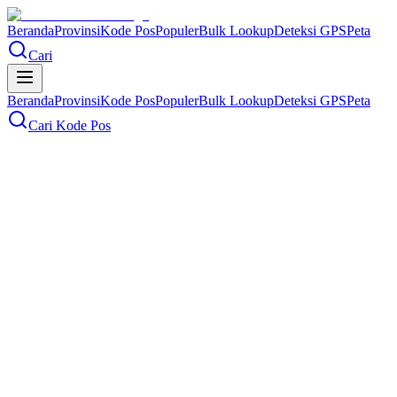
Beranda
Provinsi
Kode Pos
Populer
Bulk Lookup
Deteksi GPS
Peta
Cari
Beranda
Provinsi
Kode Pos
Populer
Bulk Lookup
Deteksi GPS
Peta
Cari Kode Pos