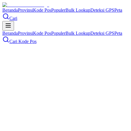
Beranda
Provinsi
Kode Pos
Populer
Bulk Lookup
Deteksi GPS
Peta
Cari
Beranda
Provinsi
Kode Pos
Populer
Bulk Lookup
Deteksi GPS
Peta
Cari Kode Pos