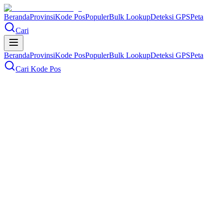
Beranda
Provinsi
Kode Pos
Populer
Bulk Lookup
Deteksi GPS
Peta
Cari
Beranda
Provinsi
Kode Pos
Populer
Bulk Lookup
Deteksi GPS
Peta
Cari Kode Pos