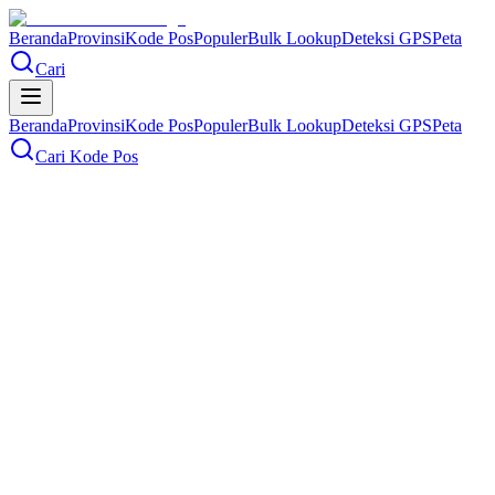
Beranda
Provinsi
Kode Pos
Populer
Bulk Lookup
Deteksi GPS
Peta
Cari
Beranda
Provinsi
Kode Pos
Populer
Bulk Lookup
Deteksi GPS
Peta
Cari Kode Pos