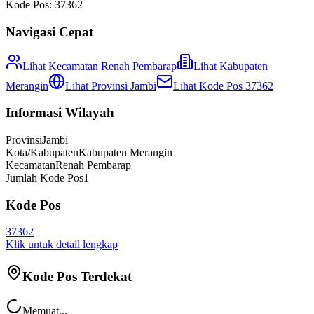
Kode Pos:
37362
Navigasi Cepat
Lihat Kecamatan
Renah Pembarap
Lihat
Kabupaten
Merangin
Lihat Provinsi
Jambi
Lihat Kode Pos
37362
Informasi Wilayah
Provinsi
Jambi
Kota/Kabupaten
Kabupaten Merangin
Kecamatan
Renah Pembarap
Jumlah Kode Pos
1
Kode Pos
37362
Klik untuk detail lengkap
Kode Pos Terdekat
Memuat...