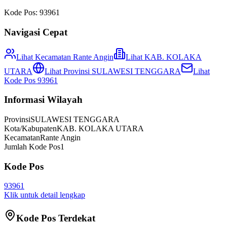
Kode Pos:
93961
Navigasi Cepat
Lihat Kecamatan
Rante Angin
Lihat
KAB. KOLAKA
UTARA
Lihat Provinsi
SULAWESI TENGGARA
Lihat
Kode Pos
93961
Informasi Wilayah
Provinsi
SULAWESI TENGGARA
Kota/Kabupaten
KAB. KOLAKA UTARA
Kecamatan
Rante Angin
Jumlah Kode Pos
1
Kode Pos
93961
Klik untuk detail lengkap
Kode Pos Terdekat