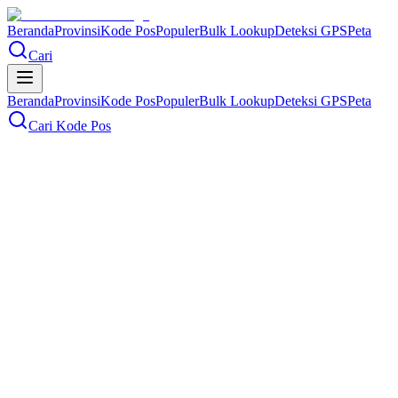
Beranda
Provinsi
Kode Pos
Populer
Bulk Lookup
Deteksi GPS
Peta
Cari
Beranda
Provinsi
Kode Pos
Populer
Bulk Lookup
Deteksi GPS
Peta
Cari Kode Pos