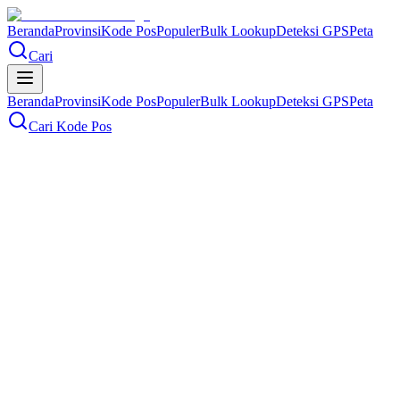
Beranda
Provinsi
Kode Pos
Populer
Bulk Lookup
Deteksi GPS
Peta
Cari
Beranda
Provinsi
Kode Pos
Populer
Bulk Lookup
Deteksi GPS
Peta
Cari Kode Pos