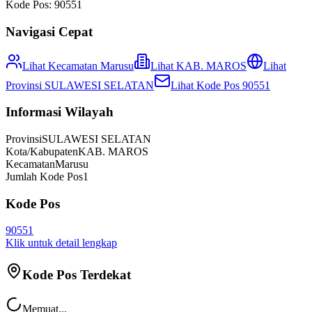
Kode Pos:
90551
Navigasi Cepat
Lihat Kecamatan
Marusu
Lihat
KAB. MAROS
Lihat
Provinsi
SULAWESI SELATAN
Lihat Kode Pos
90551
Informasi Wilayah
Provinsi
SULAWESI SELATAN
Kota/Kabupaten
KAB. MAROS
Kecamatan
Marusu
Jumlah Kode Pos
1
Kode Pos
90551
Klik untuk detail lengkap
Kode Pos Terdekat
Memuat...