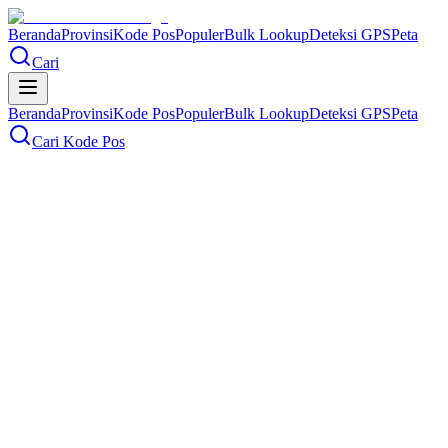
Beranda
Provinsi
Kode Pos
Populer
Bulk Lookup
Deteksi GPS
Peta
Cari
Beranda
Provinsi
Kode Pos
Populer
Bulk Lookup
Deteksi GPS
Peta
Cari Kode Pos