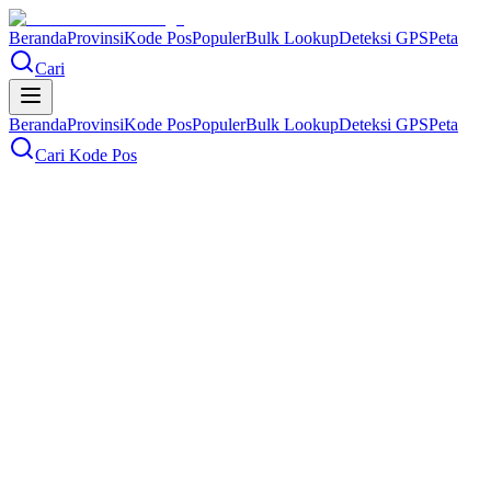
Beranda
Provinsi
Kode Pos
Populer
Bulk Lookup
Deteksi GPS
Peta
Cari
Beranda
Provinsi
Kode Pos
Populer
Bulk Lookup
Deteksi GPS
Peta
Cari Kode Pos