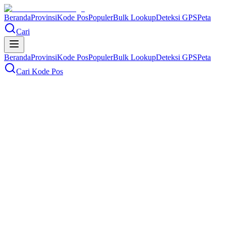
Beranda
Provinsi
Kode Pos
Populer
Bulk Lookup
Deteksi GPS
Peta
Cari
Beranda
Provinsi
Kode Pos
Populer
Bulk Lookup
Deteksi GPS
Peta
Cari Kode Pos