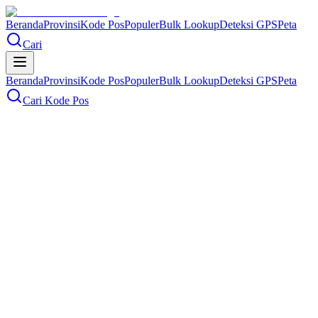
Beranda
Provinsi
Kode Pos
Populer
Bulk Lookup
Deteksi GPS
Peta
Cari
Beranda
Provinsi
Kode Pos
Populer
Bulk Lookup
Deteksi GPS
Peta
Cari Kode Pos