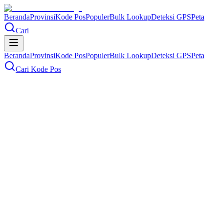
Beranda
Provinsi
Kode Pos
Populer
Bulk Lookup
Deteksi GPS
Peta
Cari
Beranda
Provinsi
Kode Pos
Populer
Bulk Lookup
Deteksi GPS
Peta
Cari Kode Pos