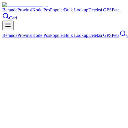
Beranda
Provinsi
Kode Pos
Populer
Bulk Lookup
Deteksi GPS
Peta
Cari
Beranda
Provinsi
Kode Pos
Populer
Bulk Lookup
Deteksi GPS
Peta