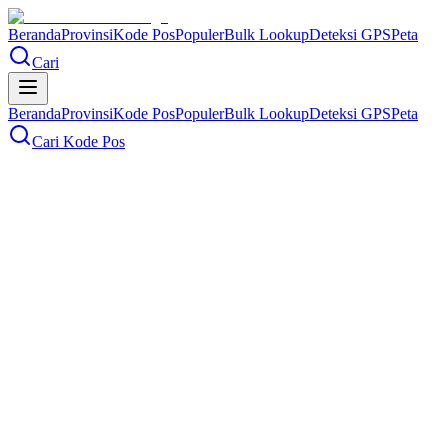
Beranda
Provinsi
Kode Pos
Populer
Bulk Lookup
Deteksi GPS
Peta
Cari
Beranda
Provinsi
Kode Pos
Populer
Bulk Lookup
Deteksi GPS
Peta
Cari Kode Pos