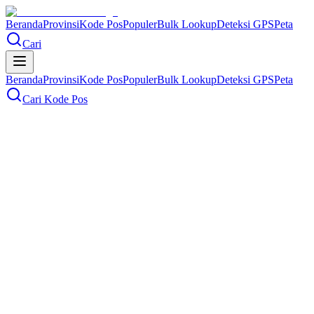
Beranda
Provinsi
Kode Pos
Populer
Bulk Lookup
Deteksi GPS
Peta
Cari
Beranda
Provinsi
Kode Pos
Populer
Bulk Lookup
Deteksi GPS
Peta
Cari Kode Pos