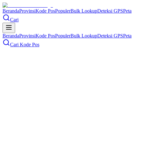
Beranda
Provinsi
Kode Pos
Populer
Bulk Lookup
Deteksi GPS
Peta
Cari
Beranda
Provinsi
Kode Pos
Populer
Bulk Lookup
Deteksi GPS
Peta
Cari Kode Pos