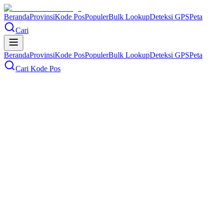
Beranda
Provinsi
Kode Pos
Populer
Bulk Lookup
Deteksi GPS
Peta
Cari
Beranda
Provinsi
Kode Pos
Populer
Bulk Lookup
Deteksi GPS
Peta
Cari Kode Pos