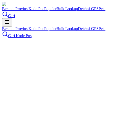
Beranda
Provinsi
Kode Pos
Populer
Bulk Lookup
Deteksi GPS
Peta
Cari
Beranda
Provinsi
Kode Pos
Populer
Bulk Lookup
Deteksi GPS
Peta
Cari Kode Pos