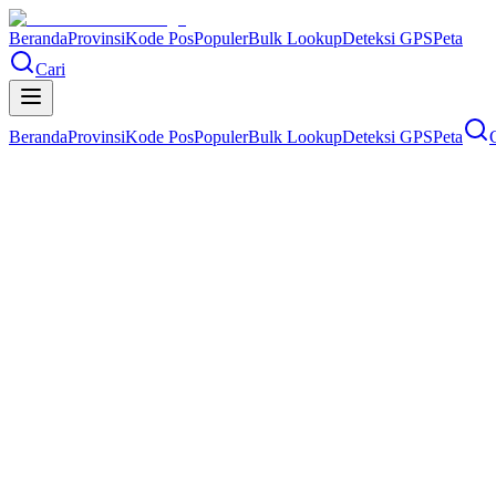
Beranda
Provinsi
Kode Pos
Populer
Bulk Lookup
Deteksi GPS
Peta
Cari
Beranda
Provinsi
Kode Pos
Populer
Bulk Lookup
Deteksi GPS
Peta